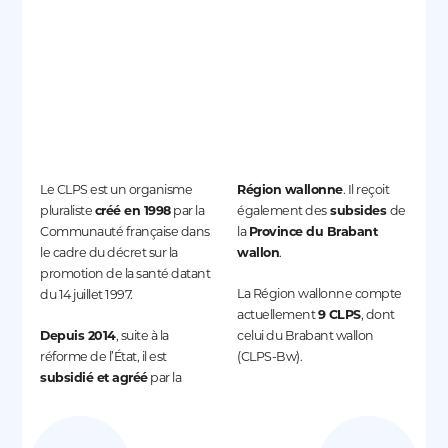
Le CLPS est un organisme
Région wallonne
. Il
reçoit
pluraliste
créé en 1998
par la
également des
subsides
de
Communauté française dans
la
P
rovince du Brabant
le cadre du décret sur la
wallon
.
promotion de la santé datant
La Région wallonne compte
du 14 juillet 1997.
actuellement
9 CLPS
, dont
Depuis 2014
, suite à la
celui du Brabant wallon
réforme de l’État
, il est
(CLPS-Bw).
subsidié et agréé
par la