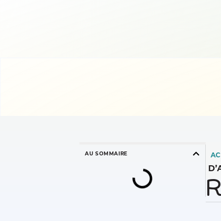
AU SOMMAIRE
AC
D’
R